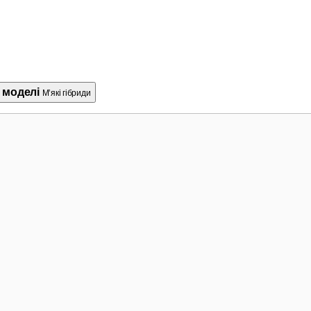
і моделі
М’які гібриди