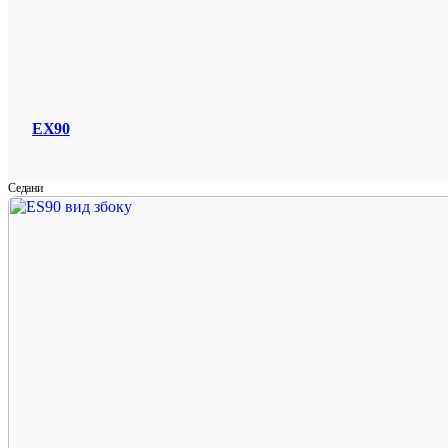
EX90
Седани