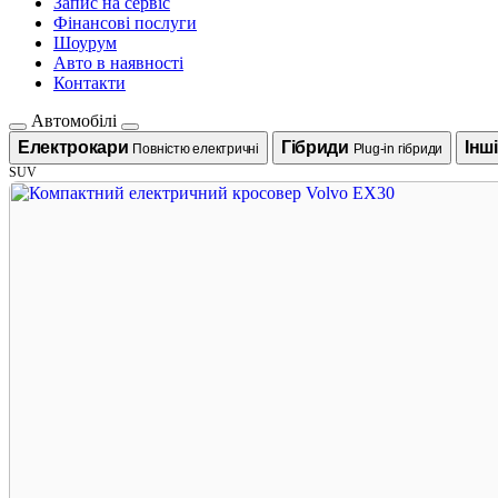
Запис на сервіс
Фінансові послуги
Шоурум
Авто в наявності
Контакти
Автомобілі
Електрокари
Гібриди
Інш
Повністю електричні
Plug-in гібриди
SUV