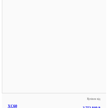
Купівля від
XC60
3 752 840 ₴