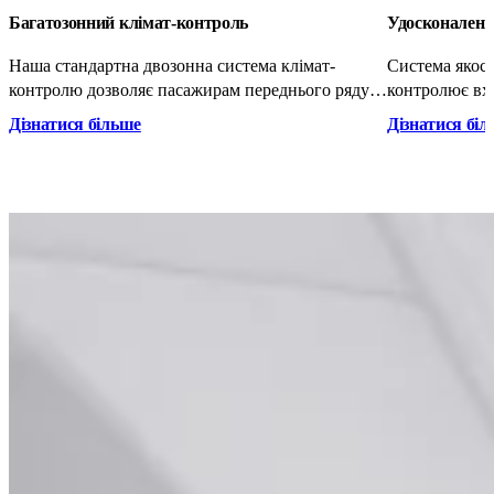
Багатозонний клімат-контроль
Удосконалени
Наша стандартна двозонна система клімат-
Система якост
контролю дозволяє пасажирам переднього ряду
контролює вхі
встановлювати індивідуальну температуру на
перекриває по
Дізнатися більше
Дізнатися бі
центральному дисплеї. Вентиляційні канали в
виявляються ш
підлозі та регульовані вентиляційні отвори в
вихлопні гази
дверних стійках допомагають підтримувати
комфорт задніх пасажирів.