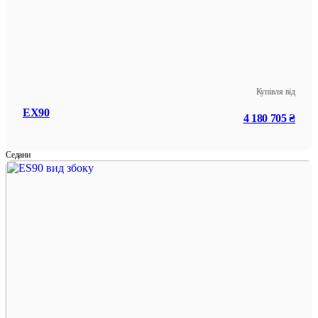
Купівля від
EX90
4 180 705 ₴
Седани