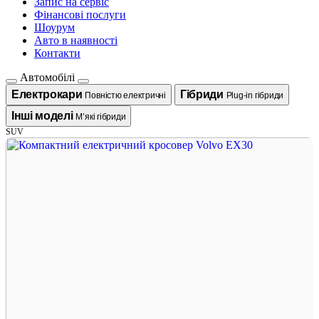
Запис на сервіс
Фінансові послуги
Шоурум
Авто в наявності
Контакти
Автомобілі
Електрокари
Гібриди
Повністю електричні
Plug-in гібриди
Інші моделі
М’які гібриди
SUV