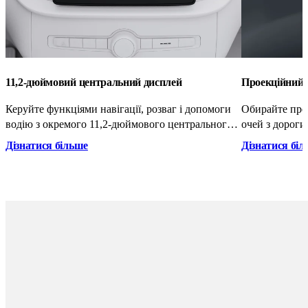
11,2-дюймовий центральний дисплей
Проекційний 
Керуйте функціями навігації, розваг і допомоги
Обирайте про
водію з окремого 11,2-дюймового центрального
очей з дороги
дисплея. Його сенсорний екран з антибліковим
важливу інфор
Дізнатися більше
Дізнатися бі
покриттям означає, що карти, мультимедійні дані
обмеження шви
та багато іншого відображаються з чіткістю
прямо на вітр
навіть в умовах яскравого сонячного світла.
повисають на
вниз або пере