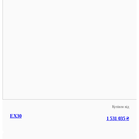
Купівля від
EX30
1 531 035 ₴