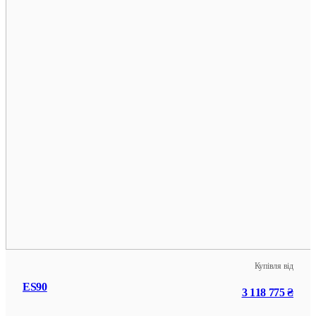
Купівля від
ES90
3 118 775 ₴